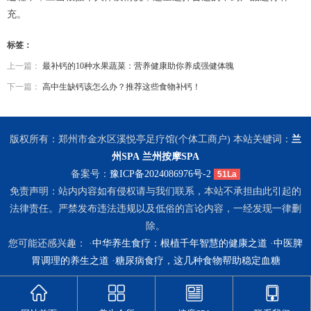
充。
标签：
上一篇：
最补钙的10种水果蔬菜：营养健康助你养成强健体魄
下一篇：
高中生缺钙该怎么办？推荐这些食物补钙！
版权所有：郑州市金水区溪悦亭足疗馆(个体工商户) 本站关键词：
兰
州SPA
兰州按摩SPA
备案号：
豫ICP备2024086976号-2
51La
免责声明：站内内容如有侵权请与我们联系，本站不承担由此引起的
法律责任。严禁发布违法违规以及低俗的言论内容，一经发现一律删
除。
您可能还感兴趣： ·
中华养生食疗：根植千年智慧的健康之道
·
中医脾
胃调理的养生之道
·
糖尿病食疗，这几种食物帮助稳定血糖