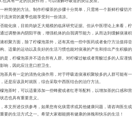
C也具有一定的抗炎作用，可以缓解呼吸道的炎症反应。
种简便的方法。制作柠檬茶的步骤十分简单，只需将一个新鲜柠檬切片
汗流浃背的夏季也能享受到一份清凉。
能化痰，目前尚缺乏大规模的临床研究证据。但从中医理论上来看，柠
通过调整体内阴阳平衡，增强机体的自我调节能力，从而达到缓解痰液积
积聚方面，除了柠檬泡茶外，还有其他一些中医药或者食疗方法值得尝
构、适量的运动以及良好的生活习惯也能对痰液的产生和排出产生积极的
是，柠檬泡茶并不适合所有人群。对柠檬过敏或者胃酸过多的人应谨慎
影响，因此应注意口腔卫生。
茶具有一定的清热化痰作用，对于呼吸道痰液积聚较多的人群可能有一
，还是应该及时就医，综合采取中西医结合的治疗方法。
泡茶时，可以适量添加一些蜂蜜或者红枣等配料，以增加茶的口感和营
状态也具有重要意义。
本文所述仅供参考，如果您有化痰需求或其他健康问题，请咨询医生或
重要的生活方式之一。希望大家都能拥有健康的体魄和快乐的生活！