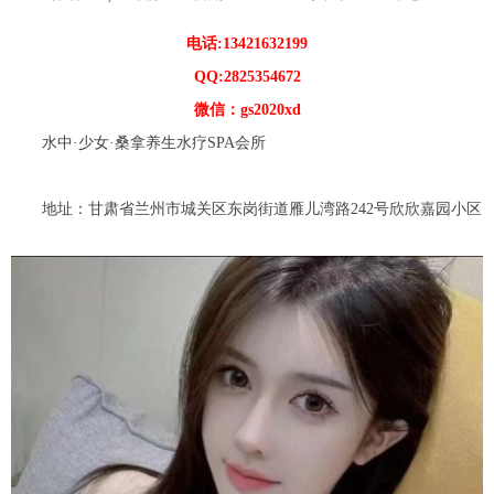
电话:13421632199
QQ:2825354672
微信：gs2020xd
水中·少女·桑拿养生水疗SPA会所
地址：甘肃省兰州市城关区东岗街道雁儿湾路242号欣欣嘉园小区