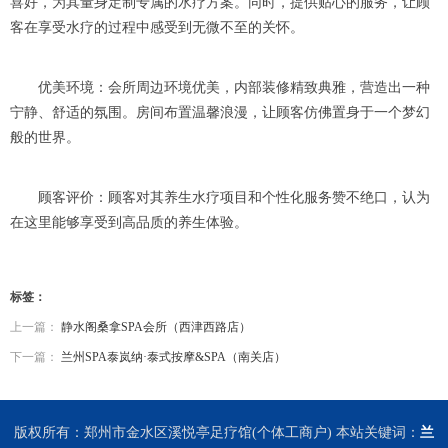
喜好，为其量身定制专属的水疗方案。同时，提供贴心的服务，让顾
客在享受水疗的过程中感受到无微不至的关怀。
优美环境：会所周边环境优美，内部装修精致典雅，营造出一种
宁静、舒适的氛围。房间布置温馨浪漫，让顾客仿佛置身于一个梦幻
般的世界。
顾客评价：顾客对其养生水疗项目和个性化服务赞不绝口，认为
在这里能够享受到高品质的养生体验。
标签：
上一篇：
静水阁桑拿SPA会所（西津西路店）
下一篇：
兰州SPA泰岚纳·泰式按摩&SPA（南关店）
版权所有：郑州市金水区溪悦亭足疗馆(个体工商户) 本站关键词：
兰